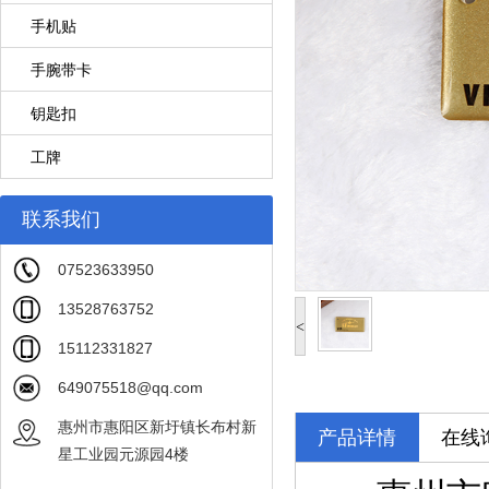
手机贴
手腕带卡
钥匙扣
工牌
联系我们
07523633950
13528763752
<
15112331827
649075518@qq.com
惠州市惠阳区新圩镇长布村新
产品详情
在线
星工业园元源园4楼